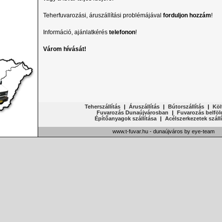
Teherfuvarozási, áruszállítási problémájával
forduljon hozzám
!
Információ, ajánlatkérés
telefonon
!
Várom hívását!
Teherszállítás
|
Áruszállítás
|
Bútorszállítás
|
Köl
Fuvarozás Dunaújvárosban
|
Fuvarozás belfö
Építőanyagok szállítása
|
Acélszerkezetek száll
www.t-fuvar.hu - dunaújváros
by
eye-team