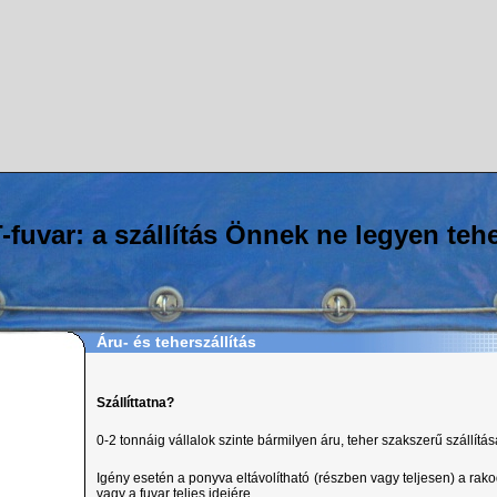
-fuvar: a szállítás Önnek ne legyen teh
Áru- és teherszállítás
Szállíttatna?
0-2 tonnáig vállalok szinte bármilyen áru, teher szakszerű szállítás
Igény esetén a ponyva eltávolítható (részben vagy teljesen) a r
vagy a fuvar teljes idejére.