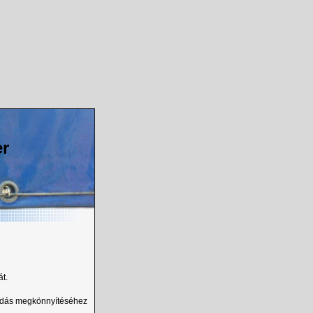
er
át.
akodás megkönnyítéséhez