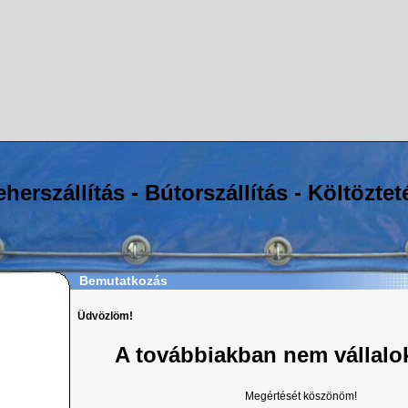
eherszállítás - Bútorszállítás - Költöztet
Bemutatkozás
Üdvözlöm!
A továbbiakban nem vállalok
Megértését köszönöm!