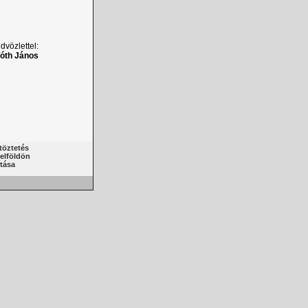
dvözlettel:
óth János
töztetés
elföldön
ítása