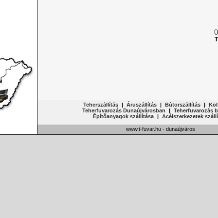
Ü
T
Teherszállítás
|
Áruszállítás
|
Bútorszállítás
|
Köl
Teherfuvarozás Dunaújvárosban
|
Teherfuvarozás b
Építőanyagok szállítása
|
Acélszerkezetek száll
www.t-fuvar.hu - dunaújváros