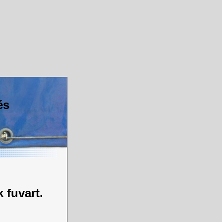
és
 fuvart.